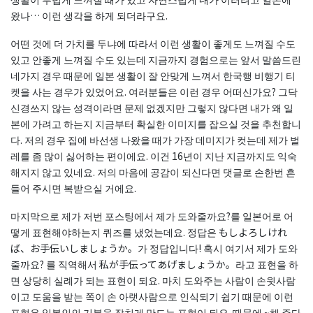
왔나… 이런 생각을 하게 되더라구요.
어떤 것에 더 가치를 두냐에 따라서 이런 생활이 좋게도 느껴질 수도
있고 안좋게 느껴질 수도 있는데 지금까지 경험으로는 앞서 말씀드린
네가지 경우 때문에 일본 생활이 잘 안맞게 느껴서 한국행 비행기 티
켓을 사는 경우가 있었어요. 여러분들은 이런 경우 어떠신가요? 그닥
신경쓰지 않는 성격이라면 문제 없겠지만 그렇지 않다면 내가 왜 일
본에 가려고 하는지 지금부터 확실한 이미지를 잡으실 것을 추천합니
다. 저의 경우 집에 바선생 나왔을 때가 가장 데미지가 컷는데 제가 벌
레를 좀 많이 싫어하는 편이에요. 이건 16년이 지난 지금까지도 익숙
해지지 않고 있네요. 저의 마음에 공감이 되신다면 댓글로 손한번 흔
들어 주시면 복받으실 거에요.
마지막으로 제가 저번 포스팅에서 제가 도와줄까요?를 일본어로 어
떻게 표현해야하는지 퀴즈를 냈었는데요. 정답은 もしよろしけれ
ば、お手伝いしましょうか。가 정답입니다! 혹시 여기서 제가 도와
줄까요? 를 직역해서 私が手伝ってあげましょうか。라고 표현을 하
면 상당히 실례가 되는 표현이 되요. 마치 도와주는 사람이 손윗사람
이고 도움을 받는 쪽이 손 아랫사람으로 인식되기 쉽기 때문에 이런
표현은 일본인의 기분을 잡치게 만드는 표현이 되요. 때문에 ~해 주다