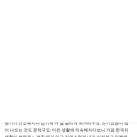
가 생기는듯 합니다.
마지막으로는 생활수준인데요. 저는 일본에서 16년동안 지내면서 한
국에 사는 제 친구나 가족들을 보면서 가끔 현타가 올때가 있었어요.
한국에 사는 내 친구나 가족들은 다들 차가 한대씩 있고 일본에서는
상상도 못한 넓은 집에서 살고 있는데 나는 고생고생해서 겨울이면
집에서 입김나오는 집에서 살 때가 너무 힘들더라구요. 한국에서 살
고 있는 우리나라 사람들은 잘 이해가 안되겠지만 일본 집은 겨울에
너무 추워요. 한국은 보일러 켜면 집에서 반팔 반바지로 다니지만 일
본에서는 상상도 못해요. 지금은 제가 이사를 해서 그나마 좋아졌지
만 이전에 살던 집에서 있었던 에피소드를 하나 말씀드리자면 어느날
자고 있어났는데 코가 너무 시려서 방안 온도계를 보니깐 5도였어요.
영상 5도여. 혹시나 하고 이불 속에서 머리만 내밀고 호~하고 숨을 내
쉬니까 입김이 보이더라구요. 제가 잠자리에서 입김을 본게 군대 혹
한기 훈련때가 처음이였는데 일본에서 처음 겨울을 지낼 때는 매일이
혹한기였어요. 난방을 계속 하면 될거 같은데 그게 또 쉽지 않은게 우
리나라처럼 온돌이 아니다 보니 난방을 계속하면 공기도 건조해지고
공기가 건조해지니 감기에 더 잘 걸리게 되더라구요. 전기요금이 많
이 나오는 것도 문제구요. 이런 생활에 익숙해지다보니 가끔 한국의
생활이 부럽게 느껴질 때가 있고 자연스럽게 내가 이러려고 일본에